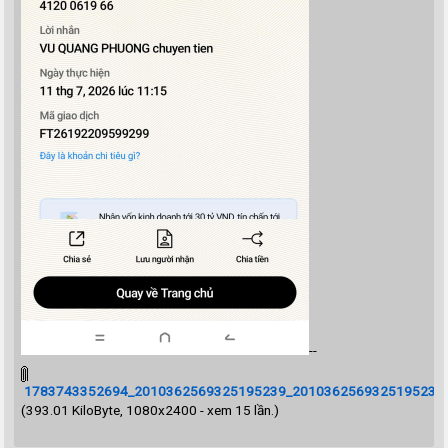
--
1783743352694_2010362569325195239_2010362569325195239_a
(393.01 KiloByte, 1080x2400 - xem 15 lần.)