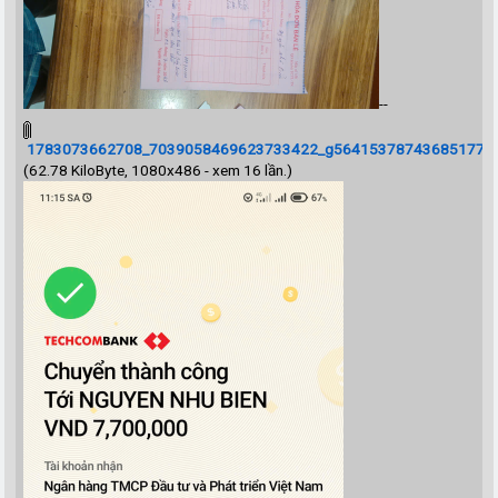
--
1783073662708_7039058469623733422_g5641537874368517707
(62.78 KiloByte, 1080x486 - xem 16 lần.)