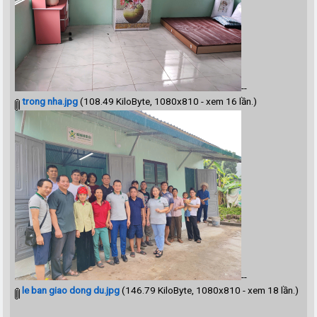
--
trong nha.jpg
(108.49 KiloByte, 1080x810 - xem 16 lần.)
--
le ban giao dong du.jpg
(146.79 KiloByte, 1080x810 - xem 18 lần.)