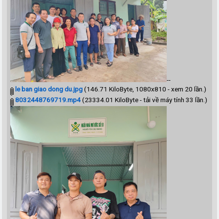
--
le ban giao dong du.jpg
(146.71 KiloByte, 1080x810 - xem 20 lần.)
8032448769719.mp4
(23334.01 KiloByte - tải về máy tính 33 lần.)