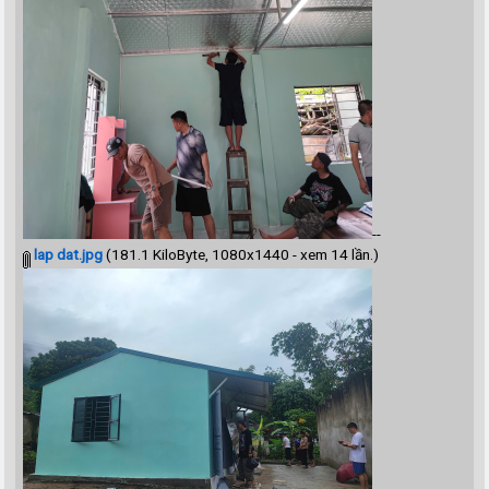
--
lap dat.jpg
(181.1 KiloByte, 1080x1440 - xem 14 lần.)