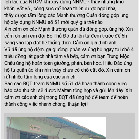
lớn lao của NTCM khi xây dựng NNMU - thấy những khó
khăn, vất vả , công sức để hoàn thiện được ngôi nhà,
thấy được tấm lòng các Mạnh thường Quân đóng góp ủng
hộ xây dựng NNMU số 51 mới quý giá thế nào.
Xin cảm ơn các Mạnh thường quân đã đóng góp, ủng hộ. Xin
cảm ơn anh em đội Bọ Thủ Đô đã lên từ đêm trước để 5h
sáng vào lắp đặt hệ thống điện, Cảm ơn gia đình anh
Vũ đã ủng hộ đệm, ga giường, phản và ủng hộ ngay tại chỗ 4
triệu đồng lát gạch nhà tắm và bếp, cảm ơn bạn Trung Mộc
Châu ủng hộ hoàn toàn giường, phản, bàn học, Hiệu Đào ủng
hộ tủ quần áo khi nhìn thấy chưa có chỗ cất đồ. Xin cảm ơn
rất nhiều tấm lòng của các anh chị.
Báo cáo BQT, team NNMU số 51 đã hoàn thành công việc,
báo cáo thu chi sẽ được Maitan tổng hợp và gửi lên đây. Xin
cảm ơn các anh chị trong BQT đã ủng hộ để team để hoàn
thành công việc nhanh chóng, thuận lợi !