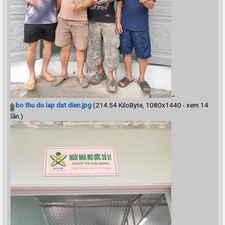
--
bo thu do lap dat dien.jpg
(214.54 KiloByte, 1080x1440 - xem 14
lần.)