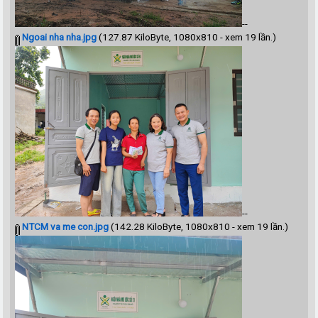
--
Ngoai nha nha.jpg
(127.87 KiloByte, 1080x810 - xem 19 lần.)
--
NTCM va me con.jpg
(142.28 KiloByte, 1080x810 - xem 19 lần.)