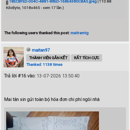
18ECBFED-004C-4B81-88ED-168E4380CBA5.jpeg
(110.88
KiloByte, 1018x465 - xem 17 lần.)
The following users thanked this post:
maitramtg
maitan97
THÀNH VIÊN GẮN KẾT
RẤT TÍCH CỰC
Thanked: 1138 times
Trả lời #16 vào:
13-07-2026 13:50:40
Mai tân xin gửi toàn bộ hóa đơn chi phí ngôi nhà