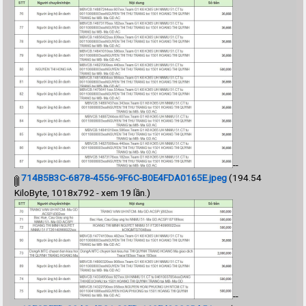
--
714B5B3C-6878-4556-9F6C-B0E4FDA0165E.jpeg
(194.54
KiloByte, 1018x792 - xem 19 lần.)
--