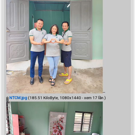
--
NTCM.jpg
(185.51 KiloByte, 1080x1440 - xem 17 lần.)