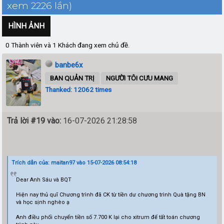
xem 2226 lần)
HÌNH ẢNH
0 Thành viên và 1 Khách đang xem chủ đề.
banbe6x
BAN QUẢN TRỊ
NGƯỜI TÔI CƯU MANG
Thanked: 12062 times
Trả lời #19 vào:
16-07-2026 21:28:58
Trích dẫn của: maitan97 vào 15-07-2026 08:54:18
Dear Anh Sáu và BQT
Hiện nay thủ quĩ Chương trình đã CK từ tiền dư chương trình Quà tặng BN
và học sịnh nghèo ạ
Anh điều phối chuyển tiền số 7.700 K lại cho xitrum để tất toán chương