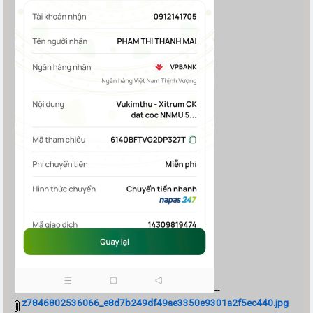
--
z7846802536066_e8d7b249df49ae3350e9301a2f5ec440.jpg