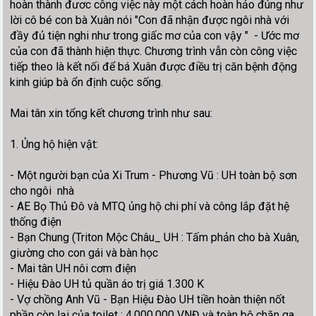
hoàn thành đươc công việc này một cách hoàn hảo đúng như
lời cô bé con bà Xuân nói "Con đã nhận được ngôi nhà với
đầy đủ tiện nghi như trong giấc mơ của con vậy " - Ước mơ
của con đã thành hiện thực. Chương trình vẫn còn công việc
tiếp theo là kết nối để bá Xuân được điều trị căn bệnh động
kinh giúp bà ổn định cuộc sống.
Mai tân xin tổng kết chương trình như sau:
1. Ủng hộ hiện vật:
- Một người bạn của Xi Trum - Phương Vũ : UH toàn bộ sơn
cho ngôi nhà
- AE Bọ Thủ Đô và MTQ ủng hộ chi phí và công lắp đặt hệ
thống điện
- Bạn Chung (Triton Mộc Châu_ UH : Tấm phản cho bà Xuân,
giường cho con gái và bàn học
- Mai tân UH nôi cơm điện
- Hiệu Đào UH tủ quần áo trị giá 1.300 K
- Vợ chồng Anh Vũ - Bạn Hiệu Đào UH tiền hoàn thiện nốt
phần còn lại của toilet : 4.000.000 VNĐ và toàn bộ chăn ga,