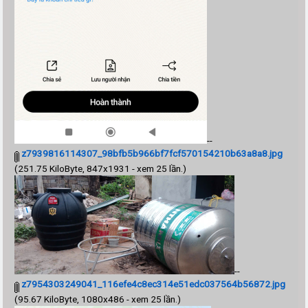
--
z7939816114307_98bfb5b966bf7fcf570154210b63a8a8.jpg
(251.75 KiloByte, 847x1931 - xem 25 lần.)
--
z7954303249041_116efe4c8ec314e51edc037564b56872.jpg
(95.67 KiloByte, 1080x486 - xem 25 lần.)