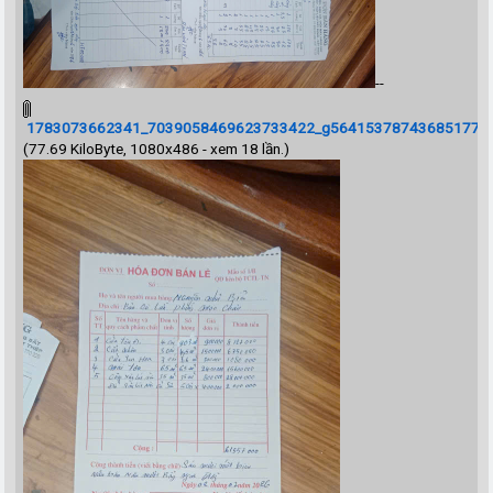
--
1783073662341_7039058469623733422_g5641537874368517707_
(77.69 KiloByte, 1080x486 - xem 18 lần.)