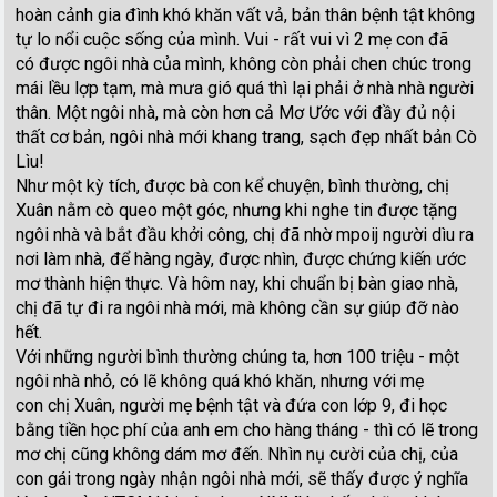
hoàn cảnh gia đình khó khăn vất vả, bản thân bệnh tật không
tự lo nổi cuộc sống của mình. Vui - rất vui vì 2 mẹ con đã
có được ngôi nhà của mình, không còn phải chen chúc trong
mái lều lợp tạm, mà mưa gió quá thì lại phải ở nhà nhà người
thân. Một ngôi nhà, mà còn hơn cả Mơ Ước với đầy đủ nội
thất cơ bản, ngôi nhà mới khang trang, sạch đẹp nhất bản Cò
Lìu!
Như một kỳ tích, được bà con kể chuyện, bình thường, chị
Xuân nằm cò queo một góc, nhưng khi nghe tin được tặng
ngôi nhà và bắt đầu khởi công, chị đã nhờ mpoij người dìu ra
nơi làm nhà, để hàng ngày, được nhìn, được chứng kiến ước
mơ thành hiện thực. Và hôm nay, khi chuẩn bị bàn giao nhà,
chị đã tự đi ra ngôi nhà mới, mà không cần sự giúp đỡ nào
hết.
Với những người bình thường chúng ta, hơn 100 triệu - một
ngôi nhà nhỏ, có lẽ không quá khó khăn, nhưng với mẹ
con chị Xuân, người mẹ bệnh tật và đứa con lớp 9, đi học
bằng tiền học phí của anh em cho hàng tháng - thì có lẽ trong
mơ chị cũng không dám mơ đến. Nhìn nụ cười của chị, của
con gái trong ngày nhận ngôi nhà mới, sẽ thấy được ý nghĩa