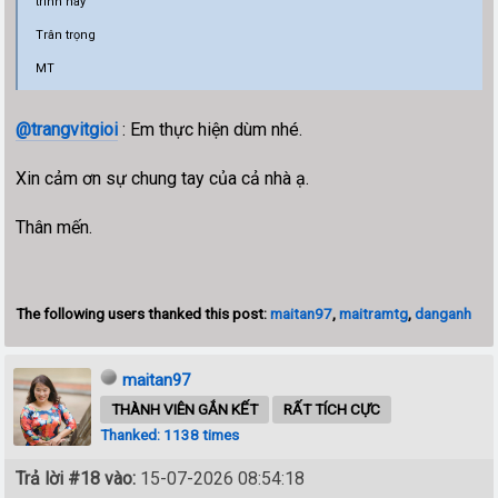
trình này
Trân trọng
MT
@trangvitgioi
: Em thực hiện dùm nhé.
Xin cảm ơn sự chung tay của cả nhà ạ.
Thân mến.
The following users thanked this post:
maitan97
,
maitramtg
,
danganh
maitan97
THÀNH VIÊN GẮN KẾT
RẤT TÍCH CỰC
Thanked: 1138 times
Trả lời #18 vào:
15-07-2026 08:54:18