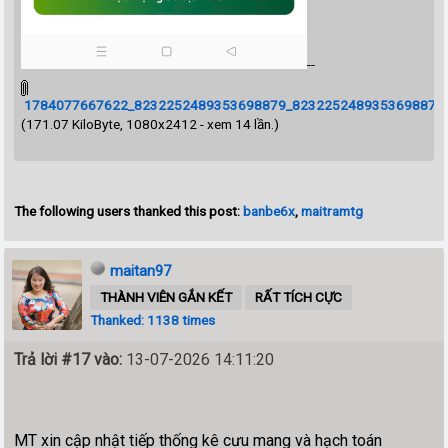
--
1784077667622_8232252489353698879_8232252489353698879_b
(171.07 KiloByte, 1080x2412 - xem 14 lần.)
The following users thanked this post:
banbe6x
,
maitramtg
maitan97
THÀNH VIÊN GẮN KẾT
RẤT TÍCH CỰC
Thanked: 1138 times
Trả lời #17 vào:
13-07-2026 14:11:20
MT xin cập nhật tiếp thống kê cưu mang và hạch toán