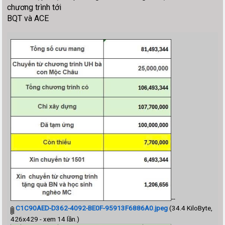
chương trình tới
BQT và ACE
--
C1C90AED-D362-4092-BE0F-95913F6886A0.jpeg
(34.4 KiloByte,
426x429 - xem 14 lần.)