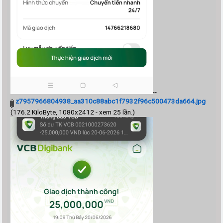
--
z7957966804938_aa310c88abc1f7932f96c500473da664.jpg
(176.2 KiloByte, 1080x2412 - xem 25 lần.)