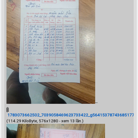
--
1783073662502_7039058469623733422_g5641537874368517707_
(114.29 KiloByte, 576x1280 - xem 13 lần.)