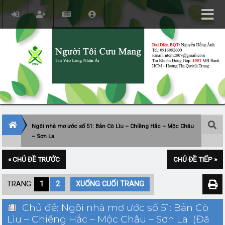
Ngôi nhà mơ ước số 51: Bản Cò Lìu – Chiềng Hắc – Mộc Châu
– Sơn La
« CHỦ ĐỀ TRƯỚC
CHỦ ĐỀ TIẾP »
TRANG:
1
2
XUỐNG CUỐI TRANG
Chủ đề: Ngôi nhà mơ ước số 51: Bản Cò
Lìu – Chiềng Hắc – Mộc Châu – Sơn La (Đã