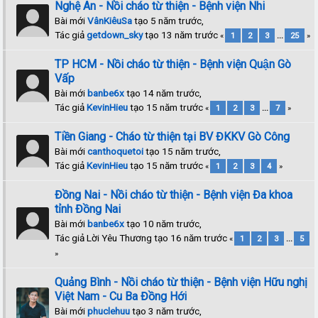
Nghệ An - Nồi cháo từ thiện - Bệnh viện Nhi
Bài mới
VânKiêuSa
tạo 5 năm trước,
Tác giả
getdown_sky
tạo 13 năm trước
«
1
2
3
...
25
»
TP HCM - Nồi cháo từ thiện - Bệnh viện Quận Gò
Vấp
Bài mới
banbe6x
tạo 14 năm trước,
Tác giả
KevinHieu
tạo 15 năm trước
«
1
2
3
...
7
»
Tiền Giang - Cháo từ thiện tại BV ĐKKV Gò Công
Bài mới
canthoquetoi
tạo 15 năm trước,
Tác giả
KevinHieu
tạo 15 năm trước
«
1
2
3
4
»
Đồng Nai - Nồi cháo từ thiện - Bệnh viện Đa khoa
tỉnh Đồng Nai
Bài mới
banbe6x
tạo 10 năm trước,
Tác giả Lời Yêu Thương tạo 16 năm trước
«
1
2
3
...
5
»
Quảng Bình - Nồi cháo từ thiện - Bệnh viện Hữu nghị
Việt Nam - Cu Ba Đồng Hới
Bài mới
phuclehuu
tạo 3 năm trước,