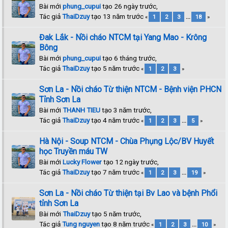
Bài mới
phung_cupui
tạo 26 ngày trước,
Tác giả
ThaiDzuy
tạo 13 năm trước
«
1
2
3
...
18
»
Đak Lắk - Nồi cháo NTCM tại Yang Mao - Krông
Bông
Bài mới
phung_cupui
tạo 6 tháng trước,
Tác giả
ThaiDzuy
tạo 5 năm trước
«
1
2
3
»
Sơn La - Nồi cháo Từ thiện NTCM - Bệnh viện PHCN
Tỉnh Sơn La
Bài mới
THANH TIEU
tạo 3 năm trước,
Tác giả
ThaiDzuy
tạo 4 năm trước
«
1
2
3
...
5
»
Hà Nội - Soup NTCM - Chùa Phụng Lộc/BV Huyết
học Truyền máu TW
Bài mới
Lucky Flower
tạo 12 ngày trước,
Tác giả
ThaiDzuy
tạo 7 năm trước
«
1
2
3
...
19
»
Sơn La - Nồi cháo Từ thiện tại Bv Lao và bệnh Phổi
tỉnh Sơn La
Bài mới
ThaiDzuy
tạo 5 năm trước,
Tác giả
Tung nguyen
tạo 8 năm trước
«
1
2
3
...
10
»