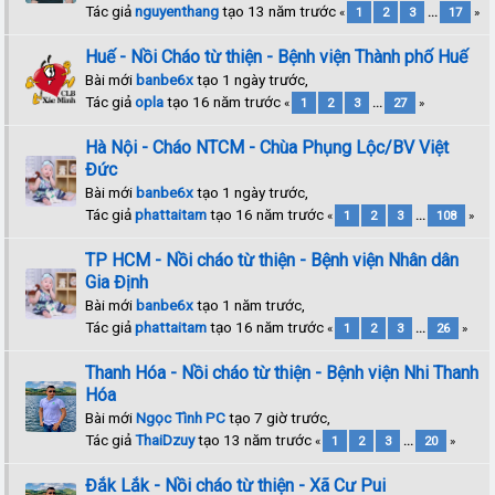
Tác giả
nguyenthang
tạo 13 năm trước
«
1
2
3
...
17
»
Huế - Nồi Cháo từ thiện - Bệnh viện Thành phố Huế
Bài mới
banbe6x
tạo 1 ngày trước,
Tác giả
opla
tạo 16 năm trước
«
1
2
3
...
27
»
Hà Nội - Cháo NTCM - Chùa Phụng Lộc/BV Việt
Đức
Bài mới
banbe6x
tạo 1 ngày trước,
Tác giả
phattaitam
tạo 16 năm trước
«
1
2
3
...
108
»
TP HCM - Nồi cháo từ thiện - Bệnh viện Nhân dân
Gia Định
Bài mới
banbe6x
tạo 1 năm trước,
Tác giả
phattaitam
tạo 16 năm trước
«
1
2
3
...
26
»
Thanh Hóa - Nồi cháo từ thiện - Bệnh viện Nhi Thanh
Hóa
Bài mới
Ngọc Tình PC
tạo 7 giờ trước,
Tác giả
ThaiDzuy
tạo 13 năm trước
«
1
2
3
...
20
»
Đắk Lắk - Nồi cháo từ thiện - Xã Cư Pui