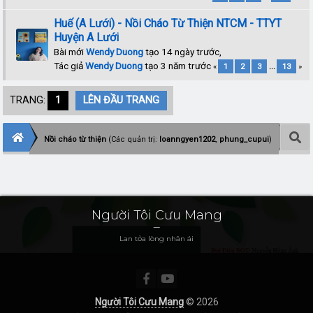
Huế (A Lưới) - Nồi Cháo Từ Thiện NTCM - TTYT
Huyện A Lưới
Bài mới
Wendy Duong
tạo 14 ngày trước,
Tác giả
Wendy Duong
tạo 3 năm trước
«
1
2
3
...
13
»
TRANG:
1
LÊN ĐẦU TRANG
Nồi cháo từ thiện
(Các quản trị:
loanngyen1202
,
phung_cupui
)
Người Tôi Cưu Mang
Lan tỏa lòng nhân ái
Người Tôi Cưu Mang
© 2026