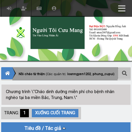
Nồi cháo từ thiện
(Các quản trị:
loanngyen1202
,
phung_cupui
)
Chương trình \"Cháo dinh dưỡng miễn phí cho bệnh nhân
nghèo tại ba miền Bắc, Trung, Nam.\"
TRANG:
1
XUỐNG CUỐI TRANG
Tiêu đề
/
Tác giả