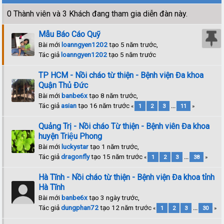
0 Thành viên và 3 Khách đang tham gia diễn đàn này.
Mẫu Báo Cáo Quỹ
Bài mới
loanngyen1202
tạo 5 năm trước,
Tác giả
loanngyen1202
tạo 5 năm trước
TP HCM - Nồi cháo từ thiện - Bệnh viện Đa khoa
Quận Thủ Đức
Bài mới
banbe6x
tạo 8 năm trước,
Tác giả
asian
tạo 16 năm trước
«
1
2
3
...
11
»
Quảng Trị - Nồi cháo Từ thiện - Bệnh viên Đa khoa
huyện Triệu Phong
Bài mới
luckystar
tạo 1 năm trước,
Tác giả
dragonfly
tạo 15 năm trước
«
1
2
3
...
38
»
Hà Tĩnh - Nồi cháo từ thiện - Bệnh viện Đa khoa tỉnh
Hà Tĩnh
Bài mới
banbe6x
tạo 3 ngày trước,
Tác giả
dungphan72
tạo 12 năm trước
«
1
2
3
...
30
»