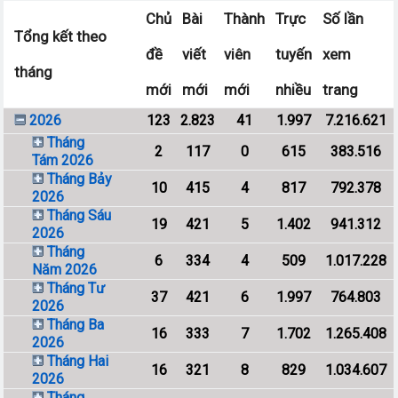
trên máy chủ của diễn đàn)
Chủ
Bài
Thành
Trực
Số lần
Tổng kết theo
đề
viết
viên
tuyến
xem
tháng
mới
mới
mới
nhiều
trang
2026
123
2.823
41
1.997
7.216.621
Tháng
2
117
0
615
383.516
Tám 2026
Tháng Bảy
10
415
4
817
792.378
2026
Tháng Sáu
19
421
5
1.402
941.312
2026
Tháng
6
334
4
509
1.017.228
Năm 2026
Tháng Tư
37
421
6
1.997
764.803
2026
Tháng Ba
16
333
7
1.702
1.265.408
2026
Tháng Hai
16
321
8
829
1.034.607
2026
Tháng