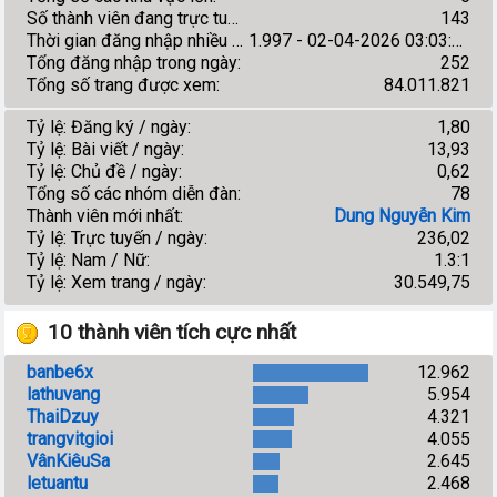
Số thành viên đang trực tuyến:
143
Thời gian đăng nhập nhiều nhất:
1.997 - 02-04-2026 03:03:11
Tổng đăng nhập trong ngày:
252
Tổng số trang được xem:
84.011.821
Tỷ lệ: Đăng ký / ngày:
1,80
Tỷ lệ: Bài viết / ngày:
13,93
Tỷ lệ: Chủ đề / ngày:
0,62
Tổng số các nhóm diễn đàn:
78
Thành viên mới nhất:
Dung Nguyễn Kim
Tỷ lệ: Trực tuyến / ngày:
236,02
Tỷ lệ: Nam / Nữ:
1.3:1
Tỷ lệ: Xem trang / ngày:
30.549,75
10 thành viên tích cực nhất
banbe6x
12.962
lathuvang
5.954
ThaiDzuy
4.321
trangvitgioi
4.055
VânKiêuSa
2.645
letuantu
2.468