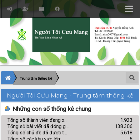
Trung tâm thống kê
Người Tôi Cưu Mang - Trung tâm thống kê
Những con số thống kê chung
Tổng số thành viên đang xây dựng diễn đàn:
1.923
Tổng số bài viết đã đóng góp:
138.306
Tổng số chủ đề đã được tạo:
5.618
Tổng số các khu vực lớn:
6