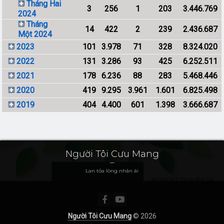
Tháng Hai
3
256
1
203
3.446.769
2024
Tháng
14
422
2
239
2.436.687
Một 2024
2023
101
3.978
71
328
8.324.020
2022
131
3.286
93
425
6.252.511
2021
178
6.236
88
283
5.468.446
2020
419
9.295
3.961
1.601
6.825.498
2019
404
4.400
601
1.398
3.666.687
Người Tôi Cưu Mang
Lan tỏa lòng nhân ái
Người Tôi Cưu Mang
© 2026