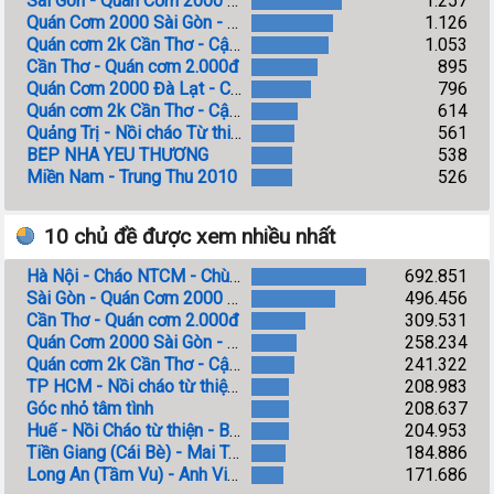
Sài Gòn - Quán Cơm 2000 đồng
1.257
Quán Cơm 2000 Sài Gòn - Cập nhật ủng hộ
1.126
Quán cơm 2k Cần Thơ - Cập nhật ủng hộ
1.053
Cần Thơ - Quán cơm 2.000đ
895
Quán Cơm 2000 Đà Lạt - Cập nhật ủng hộ
796
Quán cơm 2k Cần Thơ - Cập nhật chi phí
614
Quảng Trị - Nồi cháo Từ thiện - Bệnh viên Đa khoa huyện Triệu Phong
561
BẾP NHÀ YÊU THƯƠNG
538
Miền Nam - Trung Thu 2010
526
10 chủ đề được xem nhiều nhất
Hà Nội - Cháo NTCM - Chùa Phụng Lộc/BV Việt Đức
692.851
Sài Gòn - Quán Cơm 2000 đồng
496.456
Cần Thơ - Quán cơm 2.000đ
309.531
Quán Cơm 2000 Sài Gòn - Cập nhật ủng hộ
258.234
Quán cơm 2k Cần Thơ - Cập nhật ủng hộ
241.322
TP HCM - Nồi cháo từ thiện - Bệnh viện Nhân dân Gia Định
208.983
Góc nhỏ tâm tình
208.637
Huế - Nồi Cháo từ thiện - Bệnh viện Thành phố Huế
204.953
Tiền Giang (Cái Bè) - Mai Trâm - Khuyết tật, con nhỏ
184.886
Long An (Tầm Vu) - Anh Việt - Chấn thương Cột sống
171.686