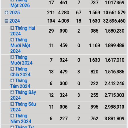
17
461
7
737
1.017.369
Một 2026
2025
211
4.280
67
1.569
13.661.579
2024
134
4.003
18
1.630
32.596.460
Tháng Hai
29
390
2
985
1.580.230
2024
Tháng
Mười Một
11
459
0
1.169
1.899.488
2024
Tháng
7
324
0
1.630
1.617.010
Mười 2024
Tháng
13
479
3
820
1.516.385
Chín 2024
Tháng
6
300
0
222
2.412.246
Tám 2024
Tháng Bảy
12
324
3
255
2.715.303
2024
Tháng Sáu
11
306
2
395
2.938.913
2024
Tháng
6
227
2
762
3.881.809
Năm 2024
Tháng Tư