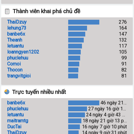
Thành viên khai phá chủ đề
ThaiDzuy
276
lehung73
164
banbe6x
147
Theanh
132
letuantu
117
loanngyen1202
105
phuclehuu
99
Comoi
91
Thocon
82
trangvitgioi
81
Trực tuyến nhiều nhất
banbe6x
46 ngày 21 giờ 1 phút
phuclehuu
27 ngày 16 giờ 17 phút
letuantu
24 ngày 4 giờ 43 phút
maitramtg
18 ngày 21 giờ 13 phút
DucTai
16 ngày 7 giờ 10 phút
ThaiDzuy
14 ngày 9 giờ 31 phút