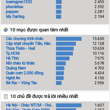
loanngyen1202
2.455
phuclehuu
2.392
pquyen
2.281
My Darling
2.194
10 mục được quan tâm nhất
Các chương trình khác
15.650
Cập nhật chuyển Tiền, Hàng và Thu - Chi
12.128
Thừa Thiên - Huế
10.659
Tp.HCM
10.116
Hà Tĩnh
7.975
Nồi cháo từ thiện
5.678
Quảng Nam
4.703
Quán cơm 2.000 đồng
4.434
Nghệ An
4.156
Bà Rịa – Vũng Tàu
2.956
10 chủ đề được trả lời nhiều nhất
Hà Nội - Cháo NTCM - Chùa Phụng Lộc/BV Việt Đức
1.607